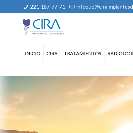
221-187-77-71
infopue@ciraimplantesd
INICIO
CIRA
TRATAMIENTOS
RADIOLOG