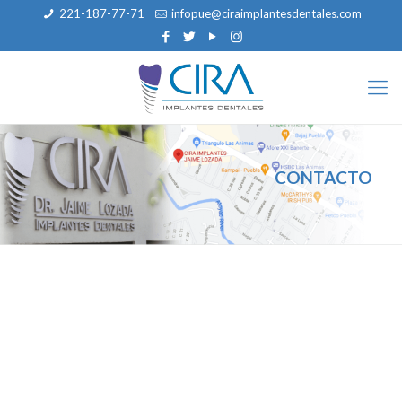
221-187-77-71
infopue@ciraimplantesdentales.com
CONTACTO