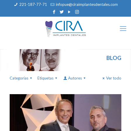
221-187-77-71
infopue@ciraimplantesdentales.com
BLOG
Categorías
Etiquetas
Autores
Ver todo