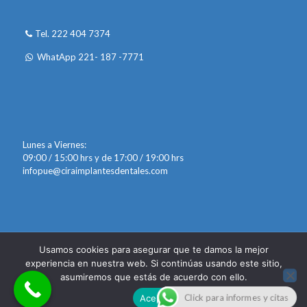
Tel. 222 404 7374
WhatApp 221- 187 -7771
Lunes a Viernes:
09:00 / 15:00 hrs y de 17:00 / 19:00 hrs
infopue@ciraimplantesdentales.com
Usamos cookies para asegurar que te damos la mejor
experiencia en nuestra web. Si continúas usando este sitio,
asumiremos que estás de acuerdo con ello.
©2024 CIRA DR JAIME LOZADA | Puesto en línea por
Vleeko
Click para informes y citas
Aceptar