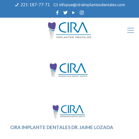
221-187-77-71
infopue@ciraimplantesdentales.com
CIRA IMPLANTE DENTALES DR. JAIME LOZADA