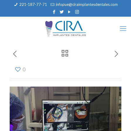
221-187-77-71
infopue@ciraimplantesdentales.com
0